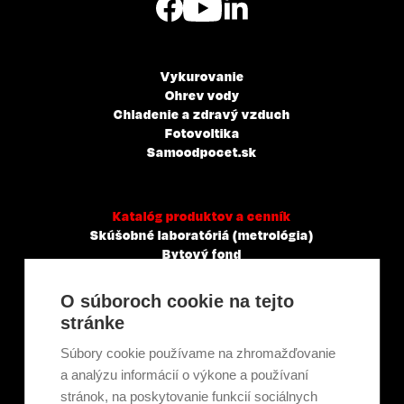
Vykurovanie
Ohrev vody
Chladenie a zdravý vzduch
Fotovoltika
Samoodpocet.sk
Katalóg produktov a cenník
Skúšobné laboratóriá (metrológia)
Bytový fond
Veľkoobchody, servisné a montážne spoločnosti
Mestá a obce
O súboroch cookie na tejto
Tepelné elektrárne a priemysel
stránke
Projektanti
Developeri
Súbory cookie používame na zhromažďovanie
Školenie a technické poradenstvo
a analýzu informácií o výkone a používaní
stránok, na poskytovanie funkcií sociálnych