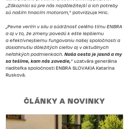
„Zákazníci sú pre nás najdôležitejší a ich potreby
sú naším hnacím motorom,
“ potvrdzuje Hric.
„Pevne ​​verím v silu a súdržnosť celého tímu ENBRA
a aj v to, že zmeny povedú k ešte lepšiemu
a efektívnejšiemu fungovaniu našej spoločnosti a
dosiahnutiu dôležitých cieľov aj v aktuálnych
neľahkých podmienkach.
Naša cesta je jasná a my
sa tešíme, kam nás zavedie,
“
uzatvára generálna
riaditeľka spoločnosti ENBRA SLOVAKIA Katarína
Rusková.
ČLÁNKY A NOVINKY