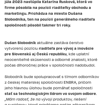
júla 2023 nastúpila Katarína Rusková, ktorá vo
firme pôsobila na pozícii riaditeľky obchodu a
marketingu. Prichádza na miesto Dušana
Slobodníka, ten na pozícii generálneho riaditeľa
spoločnosti pôsobil takmer tri roky.
Dušan Slobodník
aktuálne zastáva čerstvo
vytvorenú pozíciu
riaditeľa pre vývoj a inovácie
pre Slovenskú aj Českú republiku
, kde uplatní
neoceniteľné skúsenosti a odborné znalosti, ktoré
počas dlhoročnej práce v spoločnosti nadobudol.
Slobodník bude spolupracovať s tímom odborníkov
z českej materskej spoločnosti ENBRA, pričom
jeho hlavnou úlohou bude pomáhať spoločnosti
stať sa technologickým lídrom vo svojom odbore
.
„Mám radosť, že na vývoji produktov, riešení
a systémov, ktoré prinášame našim zákazníkom,