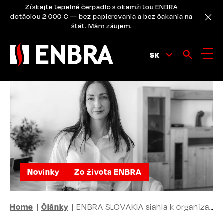
Skip
Získajte tepelné čerpadlo s okamžitou ENBRA
to
dotáciou 2 000 € — bez papierovania a bez čakania na
main
štát.
Mám záujem.
content
SK
Novinky
Zo života ENBRA
BREADCRUMB
Home
Články
ENBRA SLOVAKIA siahla k organizačným zmenám, aby sa tak stala technologickým lídrom vo svojom odbore