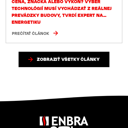
CENA, ZNAČKA ALEBO VÝKON? VÝBER
TECHNOLÓGIÍ MUSÍ VYCHÁDZAŤ Z REÁLNEJ
PREVÁDZKY BUDOVY, TVRDÍ EXPERT NA
ENERGETIKU
PREČÍTAŤ ČLÁNOK
ZOBRAZIŤ VŠETKY ČLÁNKY