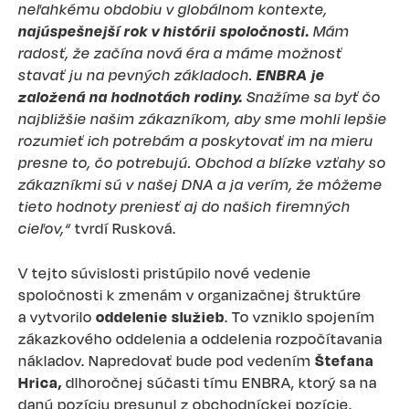
neľahkému obdobiu v globálnom kontexte,
najúspešnejší rok v histórii spoločnosti.
Mám
radosť, že začína nová éra a máme možnosť
stavať ju na pevných základoch.
ENBRA je
založená na hodnotách rodiny.
Snažíme sa byť čo
najbližšie našim zákazníkom, aby sme mohli lepšie
rozumieť ich potrebám a poskytovať im na mieru
presne to, čo potrebujú. Obchod a blízke vzťahy so
zákazníkmi sú v našej DNA a ja verím, že môžeme
tieto hodnoty preniesť aj do našich firemných
cieľov,“
tvrdí Rusková.
V tejto súvislosti pristúpilo nové vedenie
spoločnosti k zmenám v organizačnej štruktúre
a vytvorilo
oddelenie služieb
. To vzniklo spojením
zákazkového oddelenia a oddelenia rozpočítavania
nákladov. Napredovať bude pod vedením
Štefana
Hrica,
dlhoročnej súčasti tímu ENBRA, ktorý sa na
danú pozíciu presunul z obchodníckej pozície.