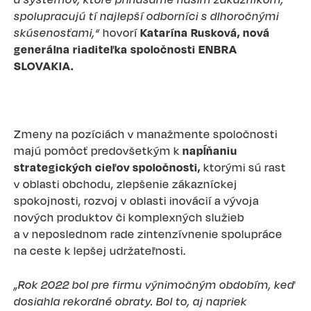
spolupracujú tí najlepší odborníci s dlhoročnými
skúsenosťami,“
hovorí
Katarína Rusková, nová
generálna riaditeľka spoločnosti ENBRA
SLOVAKIA.
Zmeny na pozíciách v manažmente spoločnosti
majú pomôcť predovšetkým k
napĺňaniu
strategických cieľov spoločnosti,
ktorými sú rast
v oblasti obchodu, zlepšenie zákazníckej
spokojnosti, rozvoj v oblasti inovácií a vývoja
nových produktov či komplexných služieb
a v neposlednom rade zintenzívnenie spolupráce
na ceste k lepšej udržateľnosti.
„Rok 2022 bol pre firmu výnimočným obdobím, keď
dosiahla rekordné obraty. Bol to, aj napriek