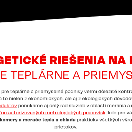
ETICKÉ RIEŠENIA NA
E TEPLÁRNE A PRIEMY
 pre teplárne a priemyselné podniky veľmi dôležité kont
 a to nielen z ekonomických, ale aj z ekologických dôvod
oduktov
ponúkame aj celý rad služieb v oblasti merania a r
ťou autorizovaných metrologických pracovísk,
kde pre 
okomery a merače tepla a chladu
prakticky všetkých výr
prietokov.