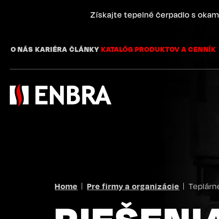
Skip
to
Získajte tepelné čerpadlo s okam
main
content
O NÁS
KARIÉRA
ČLÁNKY
KATALÓG PRODUKTOV A CENNÍK
BREADCRUMB
Home
Pre firmy a organizácie
Teplárn
RIEŠENI