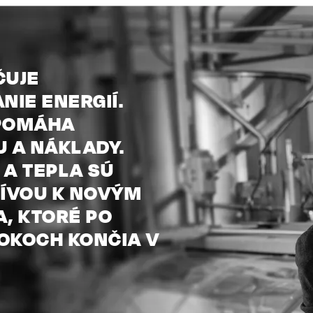
ČUJE
NIE ENERGIÍ.
 POMÁHA
 A NÁKLADY.
A TEPLA SÚ
TÍVOU K NOVÝM
, KTORÉ PO
ROKOCH KONČIA V