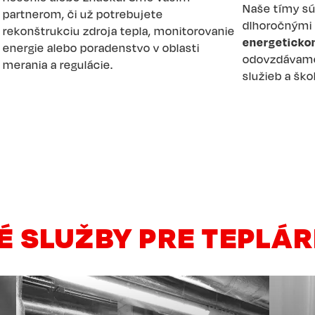
Naše tímy sú
partnerom, či už potrebujete
dlhoročnými
j
rekonštrukciu zdroja tepla, monitorovanie
energeticko
energie alebo poradenstvo v oblasti
odovzdávame
merania a regulácie.
služieb a ško
É SLUŽBY PRE TEPLÁR