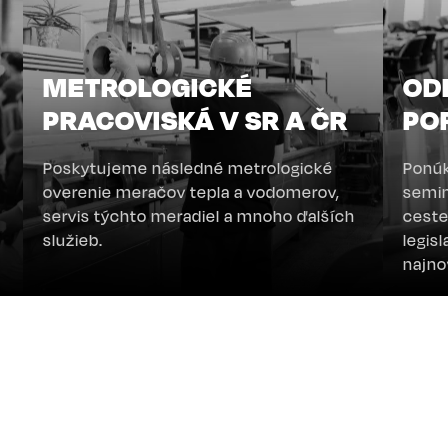
E
METROLOGICKÉ
OD
PRACOVISKÁ V SR A ČR
PO
Poskytujeme následné metrologické
Ponúk
overenie meračov tepla a vodomerov,
semin
servis týchto meradiel a mnoho ďalších
ceste
služieb.
legisl
najno