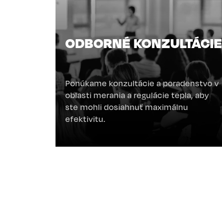
ODBORNÉ KONZULTÁCI
Ponúkame konzultácie a poradenstvo v
oblasti merania a regulácie tepla, aby
ste mohli dosiahnuť maximálnu
efektivitu.