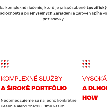
a komplexné riešenie, ktoré je prispôsobené
špecifick
poločností a priemyselných zariadení
a zároveň spĺňa vš
požiadavky.
Image
Image
KOMPLEXNÉ SLUŽBY
VYSOKÁ
A
ŠIROKÉ PORTFÓLIO
A DLHO
HOW
Neobmedzujeme sa na jedno konkrétne
riešenie alebo značku. Sme vaším