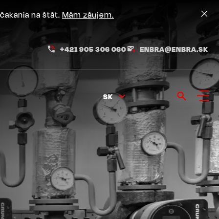
čakania na štát.
Mám záujem.
+421 905 306 060
ENBRA@ENBRA.SK
SK