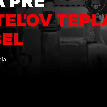
EĽOV TEPL
SEL
nia