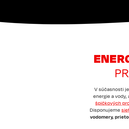
ENERG
PR
V súčasnosti je
energie a vody,
špičkových pr
Disponujeme
sie
vodomery, priet