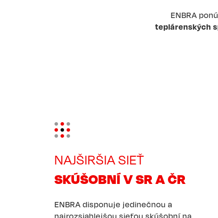
ENBRA ponúk
teplárenských s
Image
NAJŠIRŠIA SIEŤ
SKÚŠOBNÍ V SR A ČR
ENBRA disponuje jedinečnou a
najrozsiahlejšou sieťou skúšobní na