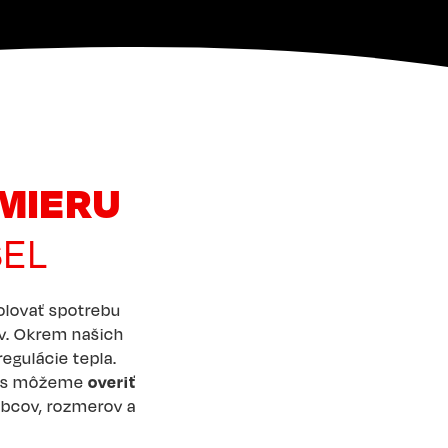
 MIERU
SEL
rolovať spotrebu
ov. Okrem našich
egulácie tepla.
vás môžeme
overiť
obcov, rozmerov a