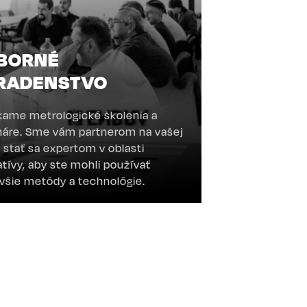
BORNÉ
RADENSTVO
ame metrologické školenia a
áre. Sme vám partnerom na vašej
 stať sa expertom v oblasti
atívy, aby ste mohli používať
všie metódy a technológie.