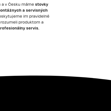
u a v Česku máme
stovky
ontážnych a servisných
Poskytujeme im pravidelné
y rozumeli produktom a
rofesionálny servis
.