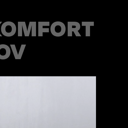
 KOMFORT
OV