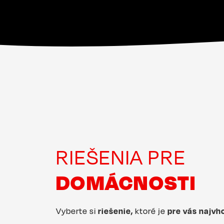
https://www.enbra.sk/sites/default/files/sty
RIEŠENIA PRE
DOMÁCNOSTI
Vyberte si
riešenie,
ktoré je
pre vás najvh