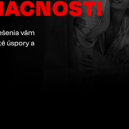
MÁCNOSTI
iešenia vám
é úspory a
.