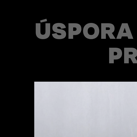
ÚSPORA 
P