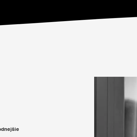
les/video/public/images/2023/11/video_enbra_nahled_pro_dom
odnejšie