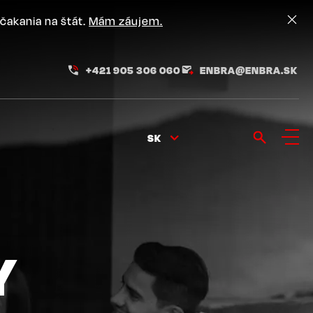
čakania na štát.
Mám záujem.
+421 905 306 060
ENBRA@ENBRA.SK
SK
Y