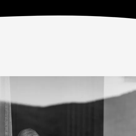
acnosti.png.webp?itok=q5fqkJoR