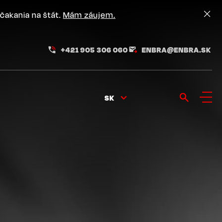
čakania na štát.
Mám záujem.
+421 905 306 060
ENBRA@ENBRA.SK
SK