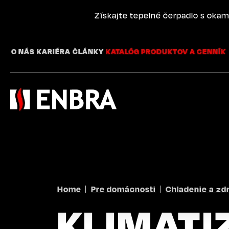
Skip
to
Získajte tepelné čerpadlo s okam
main
content
O NÁS
KARIÉRA
ČLÁNKY
KATALÓG PRODUKTOV A CENNÍK
BREADCRUMB
Home
Pre domácnosti
Chladenie a zd
KLIMATI