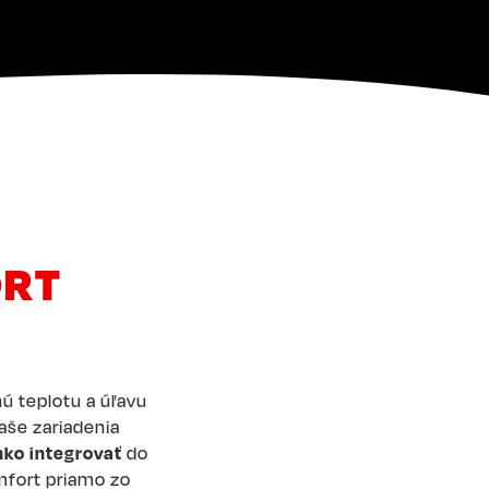
ORT
ú teplotu a úľavu
Naše zariadenia
hko integrovať
do
mfort priamo zo