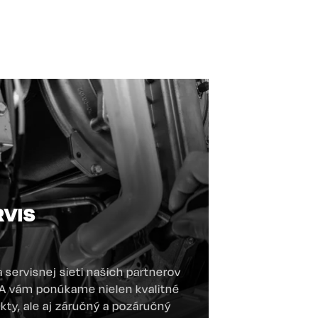
RVIS
 servisnej sieti našich partnerov
 vám ponúkame nielen kvalitné
kty, ale aj záručný a pozáručný