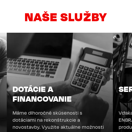
NAŠE SLUŽBY
DOTÁCIE A
SE
FINANCOVANIE
u
Máme dlhoročné skúsenosti s
Vďaka
dotáciami na rekonštrukcie a
ENBRA
novostavby. Využite aktuálne možnosti
produ