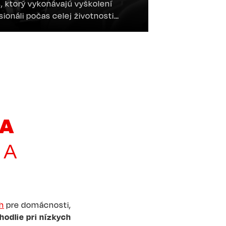
s, ktorý vykonávajú vyškolení
sionáli počas celej životnosti
zovaných riešení.
BA
 A
h
pre domácnosti,
hodlie pri nízkych