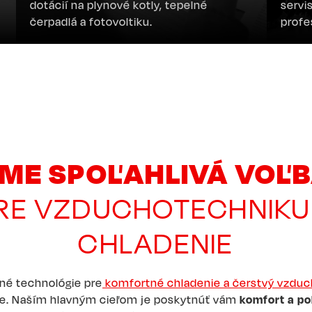
dotácií na plynové kotly, tepelné
servi
čerpadlá a fotovoltiku.
profe
reali
ME SPOĽAHLIVÁ VOĽ
RE VZDUCHOTECHNIKU
CHLADENIE
é technológie pre
komfortné chladenie a čerstvý vzduc
cie. Naším hlavným cieľom je poskytnúť vám
komfort a po