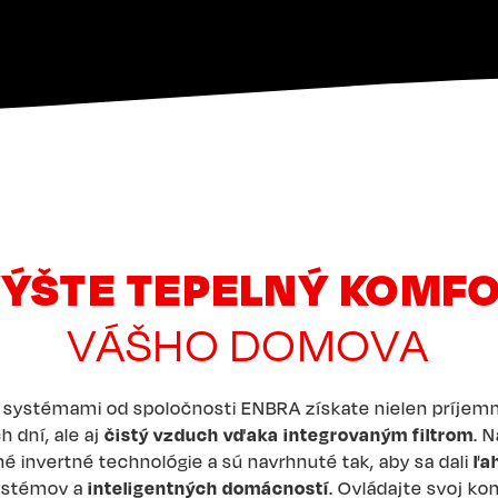
ÝŠTE TEPELNÝ KOMF
VÁŠHO DOMOVA
 systémami od spoločnosti ENBRA získate nielen príjemn
 dní, ale aj
čistý vzduch vďaka integrovaným filtrom
. 
é invertné technológie a sú navrhnuté tak, aby sa dali
ľa
systémov a
inteligentných domácností
. Ovládajte svoj ko