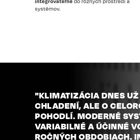
integrovateľné
do rôznych prostredí a
systémov.
"KLIMATIZÁCIA DNES UŽ 
CHLADENÍ, ALE O CEL
POHODLÍ. MODERNÉ SY
VARIABILNÉ A ÚČINNÉ 
ROČNÝCH OBDOBIACH. I