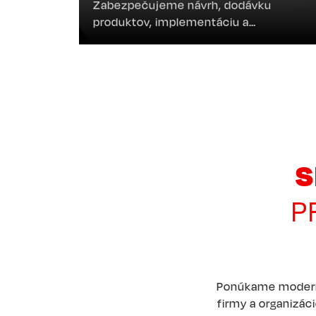
Zabezpečujeme návrh, dodávku
produktov, implementáciu a
bezproblémovú prevádzku.
S
P
Ponúkame modern
firmy a organizá