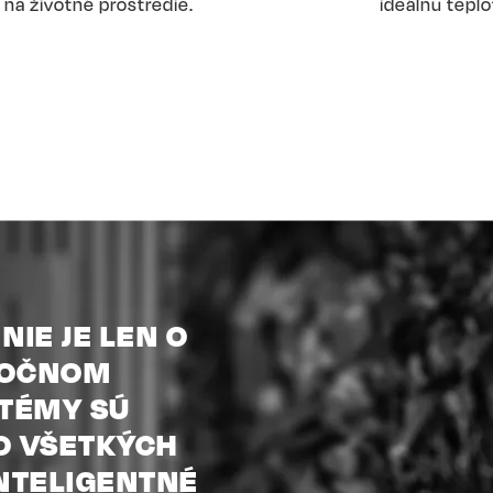
na životné prostredie.
ideálnu teplo
NIE JE LEN O
OROČNOM
STÉMY SÚ
VO VŠETKÝCH
NTELIGENTNÉ