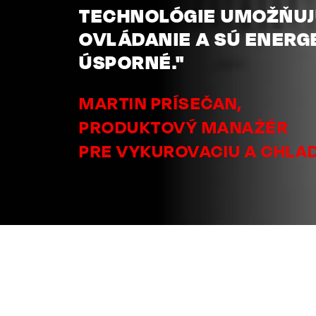
TECHNOLÓGIE UMOŽŇUJ
OVLÁDANIE A SÚ ENERG
ÚSPORNÉ."
MARTIN PRÍSEČAN,
PRODUKTOVÝ MANAŽÉR
PRE VYKUROVACIU A CHLA