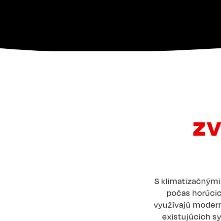
ZV
S klimatizačnými
počas horúcich
využívajú modern
existujúcich 