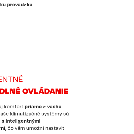
ckú prevádzku
.
GENTNÉ
DLNÉ OVLÁDANIE
oj komfort
priamo z vášho
Naše klimatizačné systémy sú
 s inteligentnými
mi
, čo vám umožní nastaviť