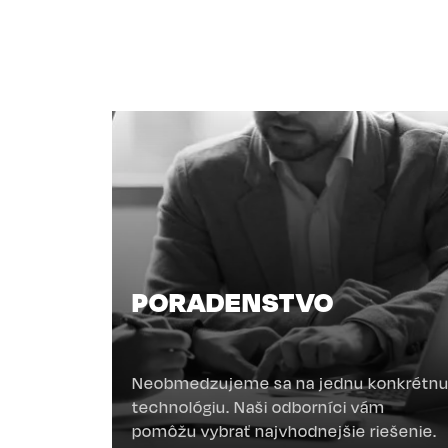
PORADENSTVO
Neobmedzujeme sa na jednu konkrétn
technológiu. Naši odborníci vám
pomôžu vybrať najvhodnejšie riešenie.