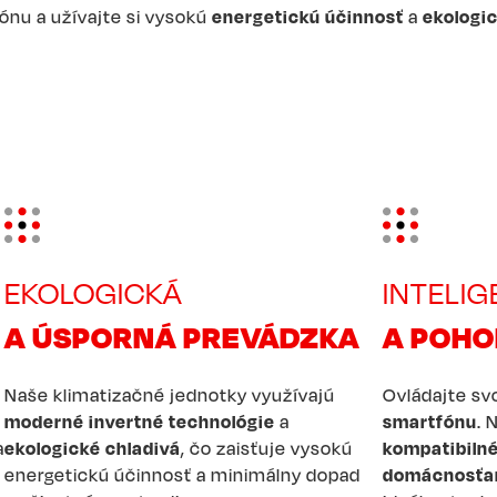
ónu a užívajte si vysokú
energetickú účinnosť
a
ekologi
Image
Image
EKOLOGICKÁ
INTELI
A ÚSPORNÁ PREVÁDZKA
A POHO
Naše klimatizačné jednotky využívajú
Ovládajte sv
moderné invertné technológie
a
smartfónu
. 
a
ekologické chladivá
, čo zaisťuje vysokú
kompatibilné
energetickú účinnosť a minimálny dopad
domácnosťa