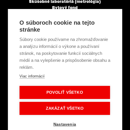
Skúšobné laboratóriá (metrológia)
Bytový fond
Veľkoobchody, servisné a montážne spoločnosti
Mestá a obce
O súboroch cookie na tejto
Tepelné elektrárne a priemysel
stránke
Projektanti
Developeri
Súbory cookie používame na zhromažďovanie
Školenie a technické poradenstvo
a analýzu informácií o výkone a používaní
stránok, na poskytovanie funkcií sociálnych
médií a na vylepšenie a prispôsobenie obsahu a
Kariéra
reklám.
Kontakt
O nás
Viac informácií
Servisní partneri
Články a novinky
POVOLIŤ VŠETKO
GDPR a súbory cookie
Obchodné podmienky
Intranet - Prihlásenie
ZAKÁZAŤ VŠETKO
Dokumenty na stiahnutie
Prihlásenie
Nastavenia