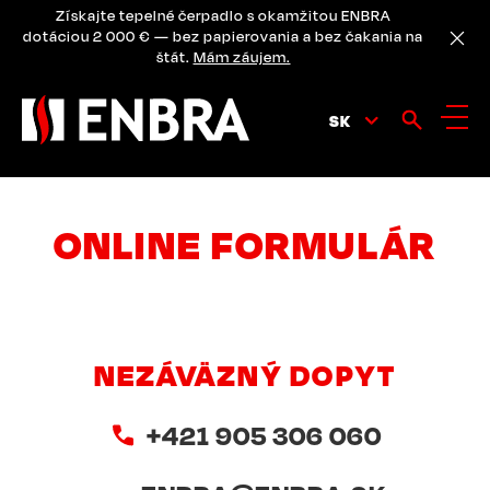
Skip
Získajte tepelné čerpadlo s okamžitou ENBRA
to
dotáciou 2 000 € — bez papierovania a bez čakania na
main
štát.
Mám záujem.
content
SK
ONLINE FORMULÁR
NEZÁVÄZNÝ DOPYT
+421 905 306 060