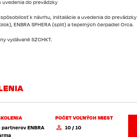
s uvedenia do prevádzky
spôsobilosť k návrhu, inštalácie a uvedenia do prevádzky
ok), ENBRA SPHERA (split) a tepelných čerpadiel Orca.
lyny vydávané SZCHKT.
LENIA
ŠKOLENIA
POČET VOĽNÝCH MIEST
e partnerov ENBRA
10 / 10
arma