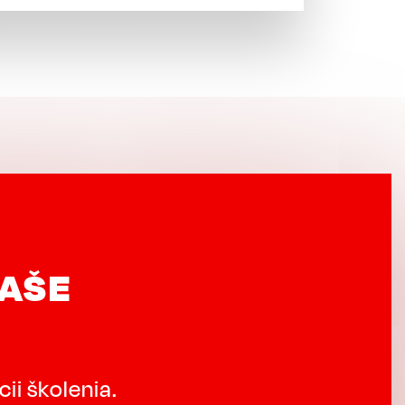
NAŠE
ii školenia.