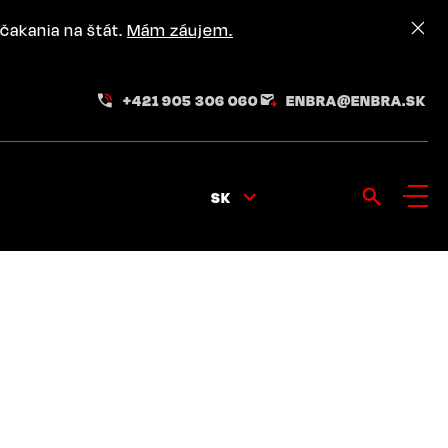
čakania na štát.
Mám záujem.
+421 905 306 060
ENBRA@ENBRA.SK
SK