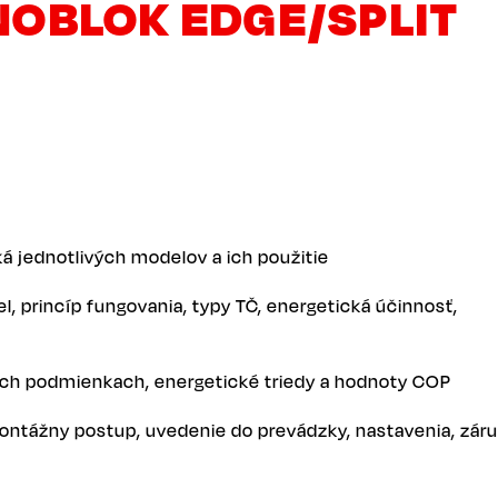
OBLOK EDGE/SPLIT
iká jednotlivých modelov a ich použitie
, princíp fungovania, typy TČ, energetická účinnosť,
ných podmienkach, energetické triedy a hodnoty COP
 montážny postup, uvedenie do prevádzky, nastavenia, zár