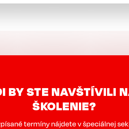
I BY STE NAVŠTÍVILI 
ŠKOLENIE?
písané termíny nájdete v špeciálnej sekc