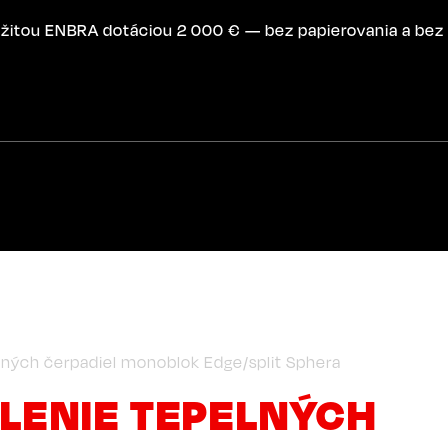
žitou ENBRA dotáciou 2 000 € — bez papierovania a bez 
ných čerpadiel monoblok Edge/split Sphera
LENIE TEPELNÝCH