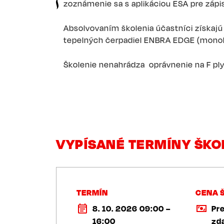
zoznámenie sa s aplikáciou ESA pre zápi
Absolvovaním školenia účastníci získajú 
tepelných čerpadiel ENBRA EDGE (monobl
Školenie nenahrádza oprávnenie na F p
VYPÍSANÉ TERMÍNY ŠKO
TERMÍN
CENA 
8. 10. 2026 09:00 –
Pr
16:00
zd