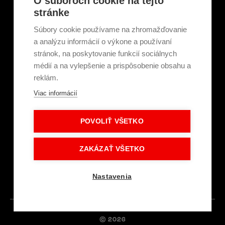
O súboroch cookie na tejto
Tepelné elektrárne a priemysel
stránke
Projektanti
Developeri
Súbory cookie používame na zhromažďovanie
Školenie a technické poradenstvo
a analýzu informácií o výkone a používaní
stránok, na poskytovanie funkcií sociálnych
médií a na vylepšenie a prispôsobenie obsahu a
Kariéra
reklám.
Kontakt
Viac informácií
O nás
Servisní partneri
Články a novinky
POVOLIŤ VŠETKO
GDPR a súbory cookie
Obchodné podmienky
Intranet - Prihlásenie
ZAKÁZAŤ VŠETKO
Dokumenty na stiahnutie
Prihlásenie
Nastavenia
© 2026