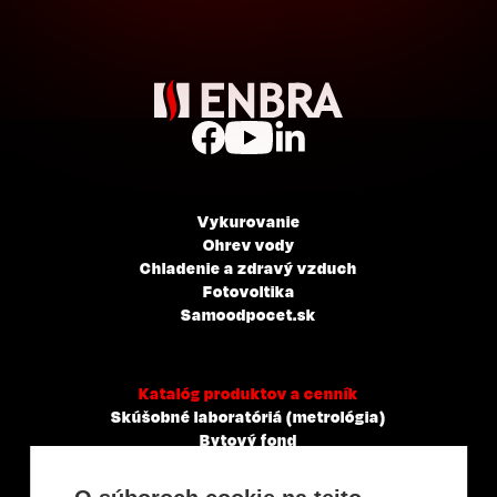
Vykurovanie
Ohrev vody
Chladenie a zdravý vzduch
Fotovoltika
Samoodpocet.sk
Katalóg produktov a cenník
Skúšobné laboratóriá (metrológia)
Bytový fond
Veľkoobchody, servisné a montážne spoločnosti
Mestá a obce