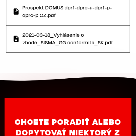
Prospekt DOMUS dprf-dprc-a-dprf-p-
dprc-p CZ.pdf
2021-03-18_Vyhlásenie o
zhode_SISMA_GG conformita_SK.pdf
CHCETE PORADIŤ ALEBO
DOPYTOVAŤ NIEKTORÝ Z