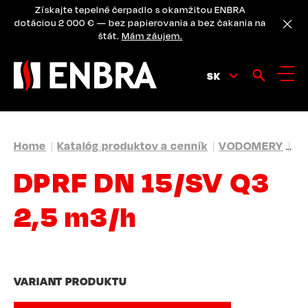
Skip
Získajte tepelné čerpadlo s okamžitou ENBRA
to
dotáciou 2 000 € — bez papierovania a bez čakania na
main
štát.
Mám záujem.
content
SK
BREADCRUMB
Home
Katalóg produktov a cenník
VODOMERY
DP
DPRF DN 15/SV Q3
2,5 m3/h
VARIANT PRODUKTU