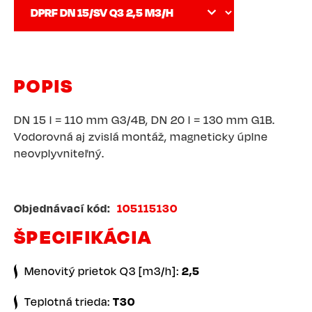
POPIS
DN 15 l = 110 mm G3/4B, DN 20 l = 130 mm G1B.
Vodorovná aj zvislá montáž, magneticky úplne
neovplyvniteľný.
Objednávací kód
105115130
ŠPECIFIKÁCIA
Menovitý prietok Q3 [m3/h]:
2,5
Teplotná trieda:
T30