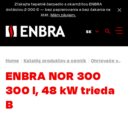
Skip
Získajte tepelné čerpadlo s okamžitou ENBRA
to
dotáciou 2 000 € — bez papierovania a bez čakania na
main
štát.
Mám záujem.
content
SK
BREADCRUMB
Home
Katalóg produktov a cenník
Ohrievače vody a akumulačné zásobníky
ENBRA NOR 300
300 l, 48 kW trieda
B