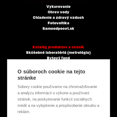
Vykurovanie
Ohrev vody
Chladenie a zdravý vzduch
Fotovoltika
Samoodpocet.sk
Katalóg produktov a cenník
Skúšobné laboratóriá (metrológia)
Bytový fond
Veľkoobchody, servisné a montážne spoločnosti
Mestá a obce
O súboroch cookie na tejto
Tepelné elektrárne a priemysel
stránke
Projektanti
Developeri
Súbory cookie používame na zhromažďovanie
Školenie a technické poradenstvo
a analýzu informácií o výkone a používaní
stránok, na poskytovanie funkcií sociálnych
médií a na vylepšenie a prispôsobenie obsahu a
Kariéra
reklám.
Kontakt