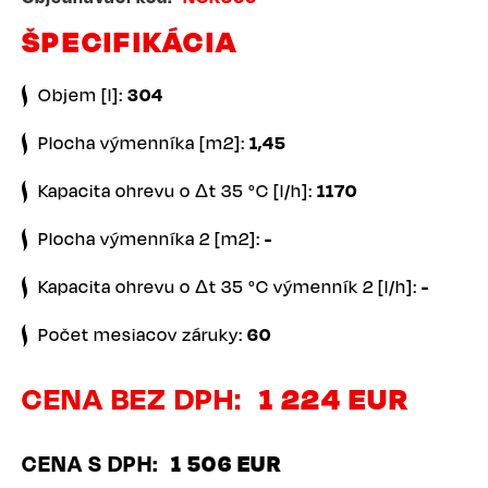
ŠPECIFIKÁCIA
Objem [l]:
304
Plocha výmenníka [m2]:
1,45
Kapacita ohrevu o Δt 35 °C [l/h]:
1170
Plocha výmenníka 2 [m2]:
-
Kapacita ohrevu o Δt 35 °C výmenník 2 [l/h]:
-
Počet mesiacov záruky:
60
CENA BEZ DPH
1 224 EUR
CENA S DPH
1 506 EUR