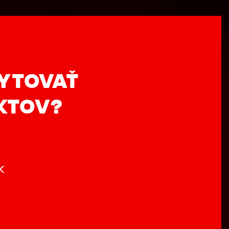
PYTOVAŤ
KTOV?
k