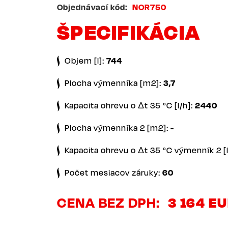
Objednávací kód
NOR750
ŠPECIFIKÁCIA
Objem [l]:
744
Plocha výmenníka [m2]:
3,7
Kapacita ohrevu o Δt 35 °C [l/h]:
2440
Plocha výmenníka 2 [m2]:
-
Kapacita ohrevu o Δt 35 °C výmenník 2 [l
Počet mesiacov záruky:
60
CENA BEZ DPH
3 164 E