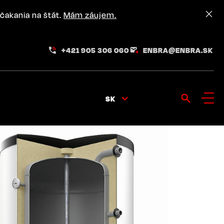
čakania na štát.
Mám záujem.
+421 905 306 060
ENBRA@ENBRA.SK
SK