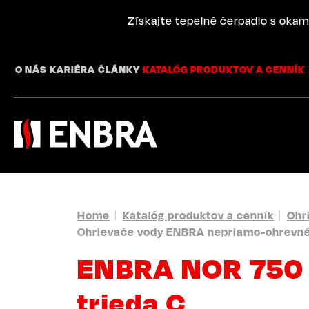
Skip
to
Získajte tepelné čerpadlo s okam
main
content
O NÁS
KARIÉRA
ČLÁNKY
KATALÓG PRODUKTOV A CENNÍK
BREADCRUMB
Home
Katalóg produktov a cenník
Ohr
Ohrievače vody ENBRA nepriamo-ohrevn
ENBRA NOR 750 
trieda C