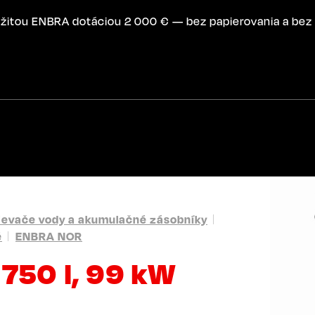
žitou ENBRA dotáciou 2 000 € — bez papierovania a bez 
ievače vody a akumulačné zásobníky
é
ENBRA NOR
750 l, 99 kW