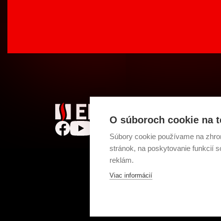
Vykur
Ohrev
O súboroch cookie na t
Chlade
Súbory cookie používame na zhrom
Fotovo
stránok, na poskytovanie funkcií 
Samoo
reklám.
Viac informácií