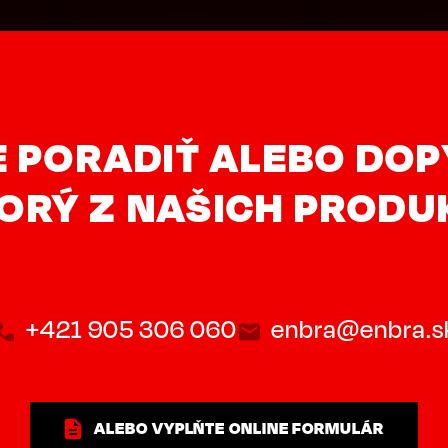
 PORADIŤ ALEBO DO
TORÝ Z NAŠICH PRODU
+421 905 306 060
enbra@enbra.s
ALEBO VYPLŇTE ONLINE FORMULÁR