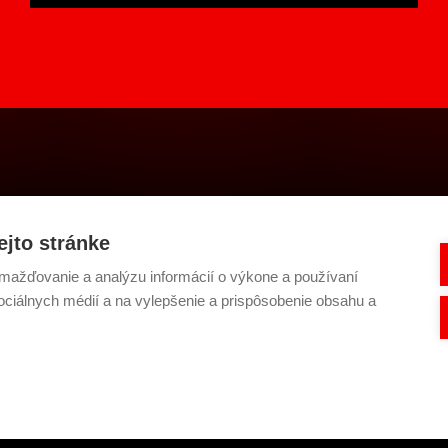
ovanie
Katalóg produktov a cenník
 vody
Skúšobné laboratóriá (metro
ejto stránke
nie a zdravý vzduch
Bytový fond
ažďovanie a analýzu informácií o výkone a používaní
ltika
Veľkoobchody, servisné a
sociálnych médií a na vylepšenie a prispôsobenie obsahu a
dpocet.sk
montážne spoločnosti
Mestá a obce
Tepelné elektrárne a priemys
Projektanti
Developeri
Školenie a technické porade