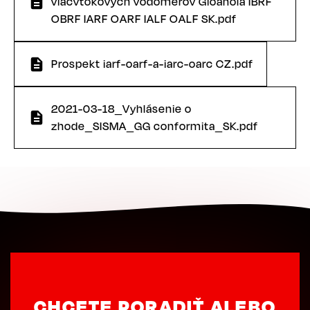
viacvtokových vodomerov Gioanola IBRF
OBRF IARF OARF IALF OALF SK.pdf
Prospekt iarf-oarf-a-iarc-oarc CZ.pdf
2021-03-18_Vyhlásenie o
zhode_SISMA_GG conformita_SK.pdf
CHCETE PORADIŤ ALEBO