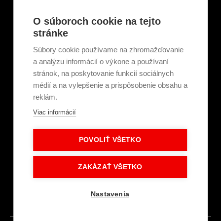
Veľkoobchody, servisné a montážne spoločnosti
Mestá a obce
O súboroch cookie na tejto
Tepelné elektrárne a priemysel
stránke
Projektanti
Developeri
Súbory cookie používame na zhromažďovanie
Školenie a technické poradenstvo
a analýzu informácií o výkone a používaní
stránok, na poskytovanie funkcií sociálnych
médií a na vylepšenie a prispôsobenie obsahu a
Kariéra
reklám.
Kontakt
Viac informácií
O nás
Servisní partneri
Články a novinky
POVOLIŤ VŠETKO
GDPR a súbory cookie
Obchodné podmienky
Intranet - Prihlásenie
ZAKÁZAŤ VŠETKO
Dokumenty na stiahnutie
Prihlásenie
Nastavenia