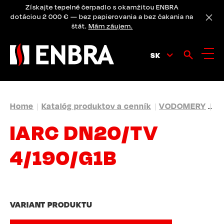
Skip
Získajte tepelné čerpadlo s okamžitou ENBRA
to
dotáciou 2 000 € — bez papierovania a bez čakania na
main
štát.
Mám záujem.
content
SK
BREADCRUMB
Home
Katalóg produktov a cenník
VODOMERY
SI
IARC DN20/TV
4/190/G1B
VARIANT PRODUKTU