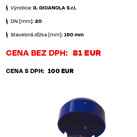
Výrobca:
G. GIOANOLA S.r.l.
DN [mm]:
20
Stavebná dĺžka [mm]:
190 mm
CENA BEZ DPH
81 EUR
CENA S DPH
100 EUR