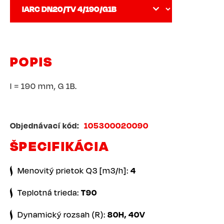
POPIS
l = 190 mm, G 1B.
Objednávací kód
105300020090
ŠPECIFIKÁCIA
Menovitý prietok Q3 [m3/h]:
4
Teplotná trieda:
T90
Dynamický rozsah (R):
80H, 40V