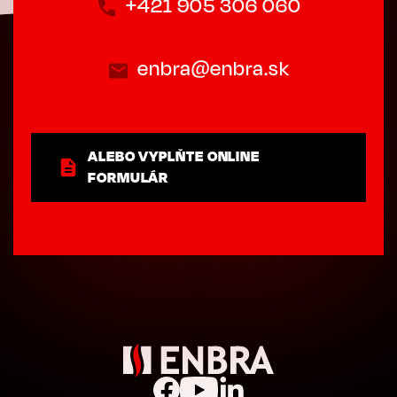
+421 905 306 060
enbra@enbra.sk
ALEBO VYPLŇTE ONLINE
FORMULÁR