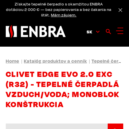
Skip
Získajte tepelné čerpadlo s okamžitou ENBRA
to
dotáciou 2 000 € — bez papierovania a bez čakania na
main
štát.
Mám záujem.
content
SK
BREADCRUMB
Home
Katalóg produktov a cenník
Tepelné čerpadlá
CLIVET EDGE EVO 2.0 EXC
(R32) - TEPELNÉ ČERPADLÁ
VZDUCH/VODA; MONOBLOK
KONŠTRUKCIA