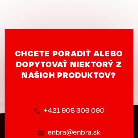
CHCETE PORADIŤ ALEBO
DOPYTOVAŤ NIEKTORÝ Z
NAŠICH PRODUKTOV?
+421 905 306 060
enbra@enbra.sk