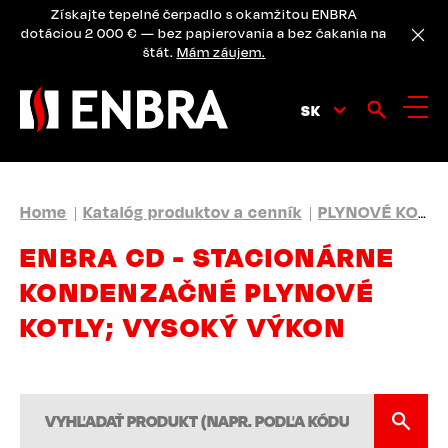
Skip
Získajte tepelné čerpadlo s okamžitou ENBRA
to
dotáciou 2 000 € — bez papierovania a bez čakania na
main
štát.
Mám záujem.
content
SK
BREADCRUMB
Home
Katalóg produktov a cenník
PLYNOVÉ KOTLY
ENBRA CD - STACIONÁRNE
KONDENZAČNÉ PLYNOVÉ
KOTLY; VYSOKÝ VÝKON