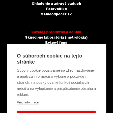
Chladenie a zdravý vzduch
Fotovoltika
Samoodpocet.sk
Katalóg produktov a cenník
Skúšobné laboratóriá (metrológia)
Bytový fond
Veľkoobchody, servisné a montážne spoločnosti
Mestá a obce
O súboroch cookie na tejto
Tepelné elektrárne a priemysel
stránke
Projektanti
Developeri
Súbory cookie používame na zhromažďovanie
Školenie a technické poradenstvo
a analýzu informácií o výkone a používaní
stránok, na poskytovanie funkcií sociálnych
médií a na vylepšenie a prispôsobenie obsahu a
Kariéra
reklám.
Kontakt
Viac informácií
O nás
Servisní partneri