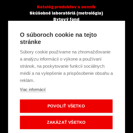
Katalóg produktov a cenník
Skúšobné laboratóriá (metrológia)
Bytový fond
Veľkoobchody, servisné a montážne spoločnosti
Mestá a obce
O súboroch cookie na tejto
Tepelné elektrárne a priemysel
stránke
Projektanti
Developeri
Súbory cookie používame na zhromažďovanie
Školenie a technické poradenstvo
a analýzu informácií o výkone a používaní
stránok, na poskytovanie funkcií sociálnych
médií a na vylepšenie a prispôsobenie obsahu a
Kariéra
reklám.
Kontakt
Viac informácií
O nás
Servisní partneri
Články a novinky
POVOLIŤ VŠETKO
GDPR a súbory cookie
Obchodné podmienky
Intranet - Prihlásenie
ZAKÁZAŤ VŠETKO
Dokumenty na stiahnutie