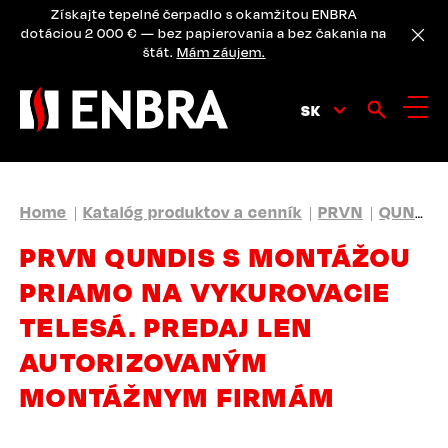
Skip
Získajte tepelné čerpadlo s okamžitou ENBRA
to
dotáciou 2 000 € — bez papierovania a bez čakania na
main
štát.
Mám záujem.
content
SK
BREADCRUMB
Home
Katalóg produktov a cenník
PRVN
QUNDIS - Rádiový odpočet dát
PRVN QUNDIS S MONTÁŽOU
PRIAMO NA VYKUROVACIE
TELESÁ. PREDAJ LEN
AUTORIZOVANÝM
MONTÁŽNYM FIRMÁM