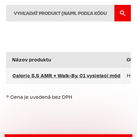
Názov produktu
Obj
Caloric 5.5 AMR + Walk-By, C1 vysielací mód
HC
* Cena je uvedená bez DPH