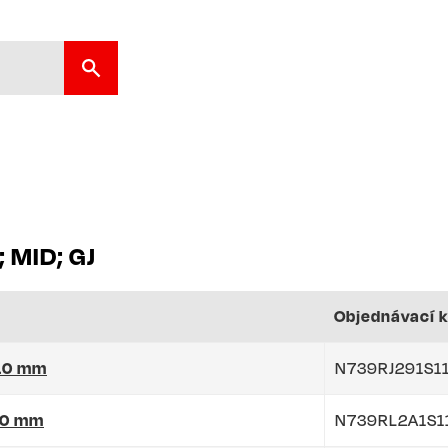
 MID; GJ
Objednávací 
110 mm
N739RJ291S1
110 mm
N739RL2A1S1