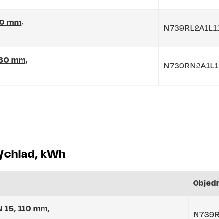
10 mm,
N739RL2A1L1
130 mm,
N739RN2A1L1
/chlad, kWh
Objed
N 15, 110 mm,
N739R