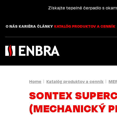
Skip
to
Získajte tepelné čerpadlo s okam
main
content
O NÁS
KARIÉRA
ČLÁNKY
KATALÓG PRODUKTOV A CENNÍK
BREADCRUMB
Home
Katalóg produktov a cenník
MER
SONTEX SUPERC
(MECHANICKÝ P