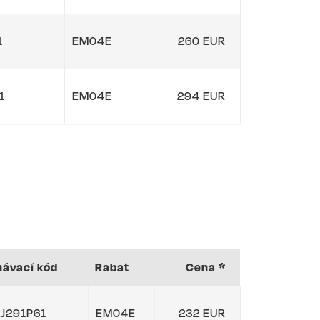
1
EM04E
260 EUR
1
EM04E
294 EUR
návací kód
Rabat
Cena *
J291P61
EM04E
232 EUR