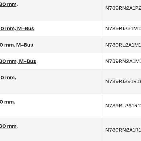
130 mm,
N739RN2A1P2
 110 mm, M–Bus
N739RJ291M1
110 mm, M–Bus
N739RL2A1M1
 130 mm, M–Bus
N739RN2A1M
110 mm,
N739RJ291R1
10 mm,
N739RL2A1R1
130 mm,
N739RN2A1R1