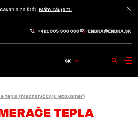
čakania na štát.
Mám záujem.
+421 905 306 060
ENBRA@ENBRA.SK
SK
e tepla (mechanický prietokomer)
 MERAČE TEPLA