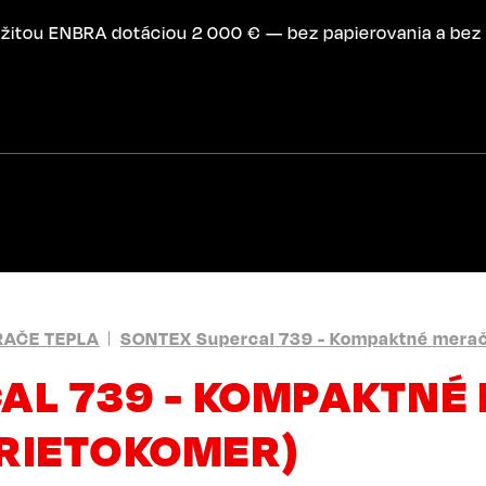
žitou ENBRA dotáciou 2 000 € — bez papierovania a bez 
AČE TEPLA
SONTEX Supercal 739 - Kompaktné merač
AL 739 - KOMPAKTNÉ
RIETOKOMER)