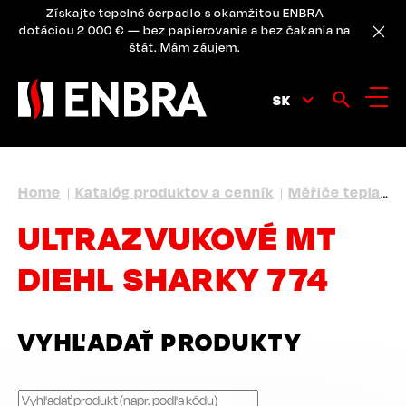
Skip
Získajte tepelné čerpadlo s okamžitou ENBRA
to
dotáciou 2 000 € — bez papierovania a bez čakania na
main
štát.
Mám záujem.
content
SK
BREADCRUMB
Home
Katalóg produktov a cenník
Měřiče tepla
U
ULTRAZVUKOVÉ MT
DIEHL SHARKY 774
VYHĽADAŤ PRODUKTY