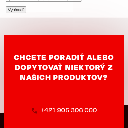
CHCETE PORADIŤ ALEBO
DOPYTOVAŤ NIEKTORÝ Z
NAŠICH PRODUKTOV?
+421 905 306 060