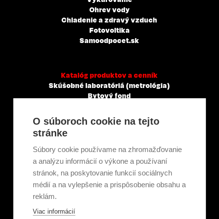
Ohrev vody
Chladenie a zdravý vzduch
Fotovoltika
Samoodpocet.sk
Katalóg produktov a cenník
Skúšobné laboratóriá (metrológia)
Bytový fond
Veľkoobchody, servisné a montážne spoločnosti
Mestá a obce
O súboroch cookie na tejto
Tepelné elektrárne a priemysel
stránke
Projektanti
Developeri
Súbory cookie používame na zhromažďovanie
Školenie a technické poradenstvo
a analýzu informácií o výkone a používaní
stránok, na poskytovanie funkcií sociálnych
médií a na vylepšenie a prispôsobenie obsahu a
Kariéra
reklám.
Kontakt
Viac informácií
O nás