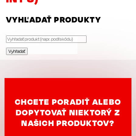
VYHĽADAŤ PRODUKTY
CHCETE PORADIŤ ALEBO
DOPYTOVAŤ NIEKTORÝ Z
NAŠICH PRODUKTOV?