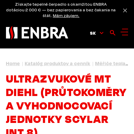
Skip
Získajte tepelné čerpadlo s okamžitou ENBRA
to
dotáciou 2 000 € — bez papierovania a bez čakania na
main
štát.
Mám záujem.
content
SK
BREADCRUMB
Home
Katalóg produktov a cenník
Měřiče tepla
U
ULTRAZVUKOVÉ MT
DIEHL (PRŮTOKOMĚRY
A VYHODNOCOVACÍ
JEDNOTKY SCYLAR
INT 8)