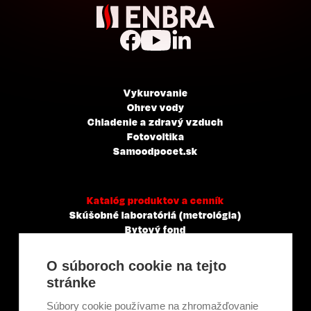
Vykurovanie
Ohrev vody
Chladenie a zdravý vzduch
Fotovoltika
Samoodpocet.sk
Katalóg produktov a cenník
Skúšobné laboratóriá (metrológia)
Bytový fond
Veľkoobchody, servisné a montážne spoločnosti
Mestá a obce
O súboroch cookie na tejto
Tepelné elektrárne a priemysel
stránke
Projektanti
Developeri
Súbory cookie používame na zhromažďovanie