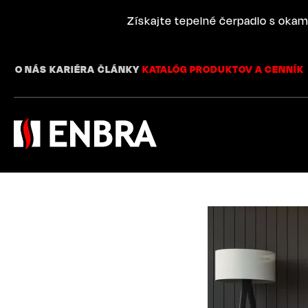
Skip
to
Získajte tepelné čerpadlo s okam
main
content
O NÁS
KARIÉRA
ČLÁNKY
KATALÓG PRODUKTOV A CENNÍK