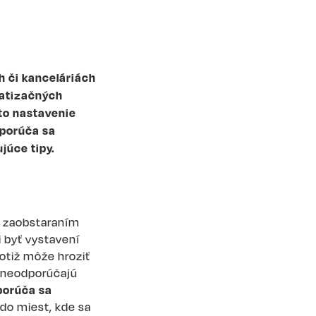
 či kanceláriách
matizačných
 to nastavenie
dporúča sa
júce tipy.
d zaobstaraním
i byť vystavení
tiž môže hroziť
e neodporúčajú
orúča sa
do miest, kde sa