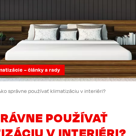
matizácie – články a rady
UMB
Ako správne používať klimatizáciu v interiéri?
PRÁVNE POUŽÍVAŤ
IZÁCIU V INTERIÉRI?