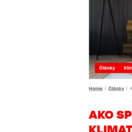
Články
Kli
BREADCR
Home
Články
AKO S
KLIMAT