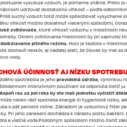
a postupne vysušuje vzduch, je pomerne známe. Preto je 
mácnosti udržovať dostatočnú vlhkosť – podľa odborníko
Príliš suchý vzduch totiž môže spôsobovať vysychanie sli
málnu vlhkosť možno dosiahnuť viacerými spôsobmi, čora
cké zvlhčovače
, ktoré vlhkosť vzduchu v miestnosti ne
potreby. Okrem zvlhčovania miestnosti by pri zapnutej kli
a
dodržiavanie pitného režimu
. Hoci je teplota v miestno
e dostaviť neskôr, aj naďalej platí, že človek by mal za 
tvo vody.
HOVÁ ÚČINNOSŤ AJ NÍZKU SPOTREB
ždého spotrebiča je jeho
pravidelná údržba
, výnimkou ni
 každodennom intenzívnom používaní sa odporúča čistiť j
Aspoň raz za pol roka by ste mali jednotku vyčistiť dôkl
že nielen rásť spotreba energie či hygienické riziko, ale
hruba o päť percent ročne. Základom je vzduchový filter p
tky. Pri jeho zanesení dochádza k nárastu počtu baktérií.
ndra a vlažná voda.Podobným spôsobom možno čistiť zá