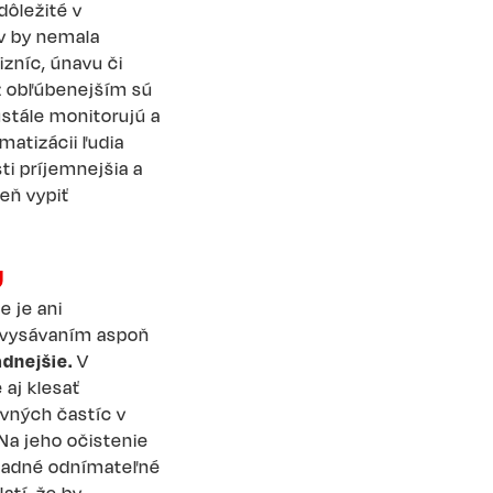
dôležité v
v by nemala
zníc, únavu či
z obľúbenejším sú
ustále monitorujú a
matizácii ľudia
sti príjemnejšia a
deň vypiť
U
e je ani
u vysávaním aspoň
adnejšie.
V
 aj klesať
evných častíc v
 Na jeho očistenie
kladné odnímateľné