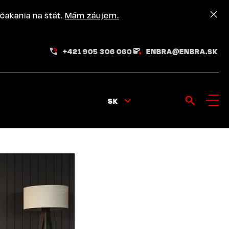
čakania na štát.
Mám záujem.
+421 905 306 060
ENBRA@ENBRA.SK
SK