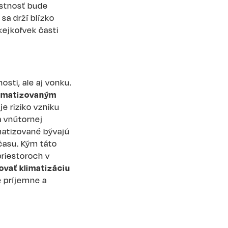
estnosť bude
sa drží blízko
kejkoľvek časti
osti, ale aj vonku.
limatizovaným
e riziko vzniku
a vnútornej
imatizované bývajú
 času. Kým táto
priestoroch v
lovať klimatizáciu
e príjemne a