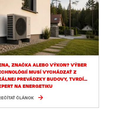
ENA, ZNAČKA ALEBO VÝKON? VÝBER
ECHNOLÓGIÍ MUSÍ VYCHÁDZAŤ Z
EÁLNEJ PREVÁDZKY BUDOVY, TVRDÍ
XPERT NA ENERGETIKU
REČÍTAŤ ČLÁNOK