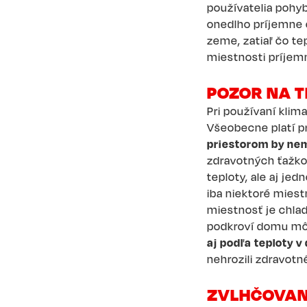
používatelia pohy
onedlho príjemne c
zeme, zatiaľ čo te
miestnosti príjem
POZOR NA T
Pri používaní klim
Všeobecne platí pr
priestorom by nem
zdravotných ťažkos
teploty, ale aj je
iba niektoré miestn
miestnosť je chlad
podkroví domu môž
aj podľa teploty 
nehrozili zdravotné
ZVLHČOVAN