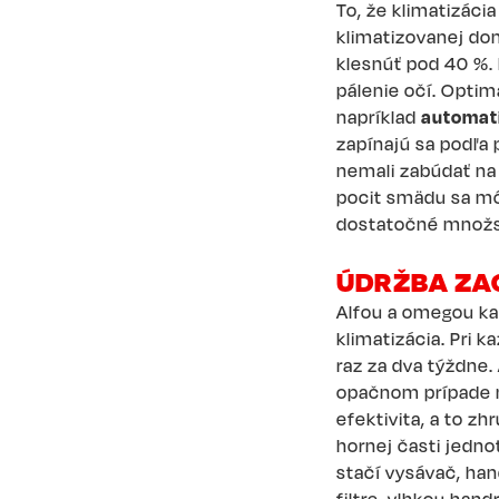
To, že klimatizáci
klimatizovanej do
klesnúť pod 40 %. 
pálenie očí. Opti
napríklad
automati
zapínajú sa podľa 
nemali zabúdať n
pocit smädu sa môž
dostatočné množs
ÚDRŽBA ZAC
Alfou a omegou ka
klimatizácia. Pri
raz za dva týždne.
opačnom prípade mô
efektivita, a to z
hornej časti jedno
stačí vysávač, ha