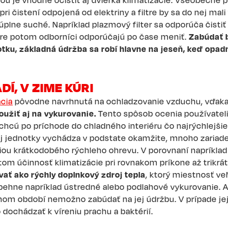
rou je vhodné očistiť aj dvierka klimatizácie. Všeobecne pl
ri čistení odpojená od elektriny a filtre by sa do nej mali
plne suché. Napríklad plazmový filter sa odporúča čist
ltre potom odborníci odporúčajú po čase meniť.
Zabúdať 
tku, základná údržba sa robí hlavne na jeseň, keď opadn
DÍ, V ZIME KÚRI
ácia
pôvodne navrhnutá na ochladzovanie vzduchu, vďak
užiť aj na vykurovanie.
Tento spôsob ocenia používateli
chcú po príchode do chladného interiéru čo najrýchlejšie 
j jednotky vychádza v podstate okamžite, mnoho zariade
ou krátkodobého rýchleho ohrevu. V porovnaní napríklad
tom účinnosť klimatizácie pri rovnakom príkone až trikrát
ať ako rýchly doplnkový zdroj tepla
, ktorý miestnosť ve
ehne napríklad ústredné alebo podlahové vykurovanie. Aj 
mnom období nemožno zabúdať na jej údržbu. V prípade je
dochádzať k víreniu prachu a baktérií.