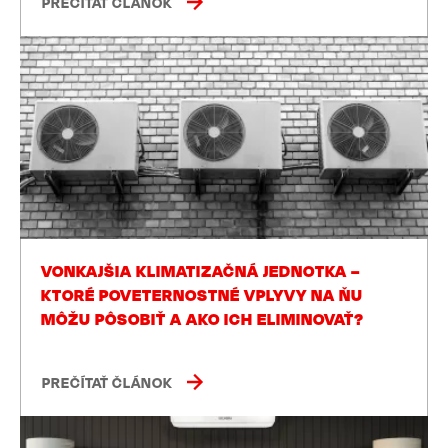
PREČÍTAŤ ČLÁNOK
VONKAJŠIA KLIMATIZAČNÁ JEDNOTKA –
KTORÉ POVETERNOSTNÉ VPLYVY NA ŇU
MÔŽU PÔSOBIŤ A AKO ICH ELIMINOVAŤ?
PREČÍTAŤ ČLÁNOK