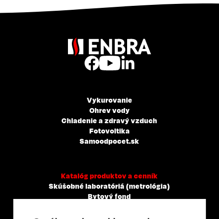
Vykurovanie
Ohrev vody
Chladenie a zdravý vzduch
Fotovoltika
Samoodpocet.sk
Katalóg produktov a cenník
Skúšobné laboratóriá (metrológia)
Bytový fond
Veľkoobchody, servisné a montážne spoločnosti
Mestá a obce