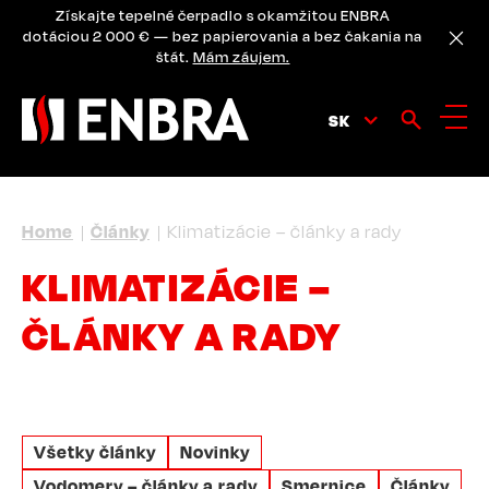
Skip
Získajte tepelné čerpadlo s okamžitou ENBRA
to
dotáciou 2 000 € — bez papierovania a bez čakania na
main
štát.
Mám záujem.
content
SK
BREADCRUMB
Home
Články
Klimatizácie – články a rady
KLIMATIZÁCIE –
ČLÁNKY A RADY
Všetky články
Novinky
Vodomery – články a rady
Smernice
Články