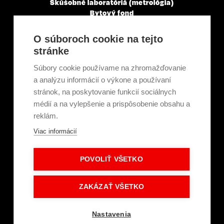
Skúšobné laboratóriá (metrológia)
Bytový fond
Veľkoobchody, servisné a montážne spoločnosti
Mestá a obce
O súboroch cookie na tejto
Tepelné elektrárne a priemysel
stránke
Projektanti
Developeri
Súbory cookie používame na zhromažďovanie
Školenie a technické poradenstvo
a analýzu informácií o výkone a používaní
stránok, na poskytovanie funkcií sociálnych
médií a na vylepšenie a prispôsobenie obsahu a
Kariéra
reklám.
Kontakt
O nás
Viac informácií
Servisní partneri
Články a novinky
POVOLIŤ VŠETKO
GDPR a súbory cookie
Obchodné podmienky
Intranet - Prihlásenie
ZAKÁZAŤ VŠETKO
Dokumenty na stiahnutie
Prihlásenie
Nastavenia