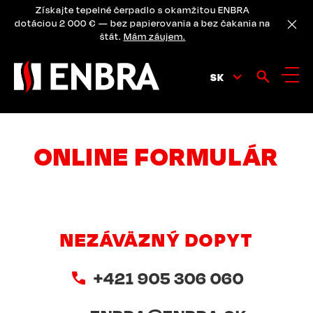
Skip
Získajte tepelné čerpadlo s okamžitou ENBRA
to
dotáciou 2 000 € — bez papierovania a bez čakania na
main
štát.
Mám záujem.
content
SK
ONLINE FORMULÁR
NEZÁVÄZNÝ DOPYT
+421 905 306 060