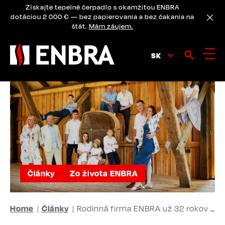
Skip
Získajte tepelné čerpadlo s okamžitou ENBRA
to
dotáciou 2 000 € — bez papierovania a bez čakania na
main
štát.
Mám záujem.
content
SK
Články
Zo života ENBRA
BREADCRUMB
Home
Články
Rodinná firma ENBRA už 32 rokov v Česku a 28 rokov na Slovensku