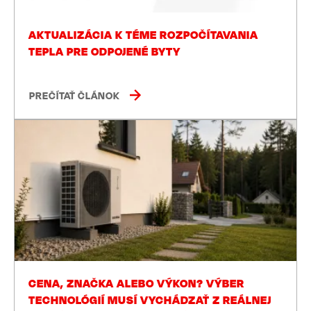
AKTUALIZÁCIA K TÉME ROZPOČÍTAVANIA
TEPLA PRE ODPOJENÉ BYTY
PREČÍTAŤ ČLÁNOK
CENA, ZNAČKA ALEBO VÝKON? VÝBER
TECHNOLÓGIÍ MUSÍ VYCHÁDZAŤ Z REÁLNEJ