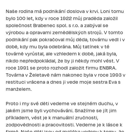
Naše rodina má podnikání doslova v krvi. Loni tomu
bylo 100 let, kdy v roce 1922 můj praděda založil
společnost Brabenec spol. s r.o. a zabýval se
výrobou a opravami zemědělských strojů. V tomto
podnikání pak pokračoval můj děda, továrnu vedl i v
době, kdy mu byla odebrána. Můj tatínek v té
továrně vyrůstal, ale vzhledem k době, jaká byla,
nikdo nepředpokládal, že by ji někdy mohl vést. V
roce 1991 se proto rozhodl založit firmu ENBRA.
Továrna v Želetavě nám nakonec byla v roce 1993 v
restituci vrácena a dnes ji vede moje sestra Eva s
manželem.
Proto i my své děti vedeme ve stejném duchu, v
jakém jsme byli vychováváni. Snažíme se jít jim
příkladem, vést je k manuální zručnosti,
zodpovědnosti a pracovitosti. Vedeme je k lásce k
firmě. Naše děti jsou od malička vedeny k tomu, že