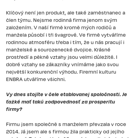
Klíčový není jen produkt, ale také zaměstnanec a
člen týmu. Nejsme rodinná firma jenom svým
založením. V naší firmě kromě mých rodičů a
manžela působí i tři švagrové. Ve firmě vytváříme
rodinnou atmosféru třeba i tím, že u nás pracují i
manželské a sourozenecké dvojice. Krásné
prostředí a pěkné vztahy jsou velmi důležité. I
dobré vztahy se zákazníky vnímáme jako svou
největší konkurenční výhodu. Firemní kulturu
ENBRA utváříme všichni.
Vy dnes stojíte v čele etablovanej spoločnosti. Je
ťažké mať takú zodpovednosť za prosperitu
firmy?
Firmu jsem společně s manželem převzala v roce
2014. Já jsem ale s firmou žila prakticky od jejího