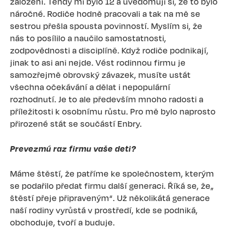
založení. Tehdy mi bylo 12 a uvědomuji si, že to bylo
náročné. Rodiče hodně pracovali a tak na mě se
sestrou přešla spousta povinností. Myslím si, že
nás to posílilo a naučilo samostatnosti,
zodpovědnosti a disciplíně. Když rodiče podnikají,
jinak to asi ani nejde. Vést rodinnou firmu je
samozřejmě obrovský závazek, musíte ustát
všechna očekávání a dělat i nepopulární
rozhodnutí. Je to ale především mnoho radosti a
příležitosti k osobnímu růstu. Pro mě bylo naprosto
přirozené stát se součástí Enbry.
Prevezmú raz firmu vaše deti?
Máme štěstí, že patříme ke společnostem, kterým
se podařilo předat firmu další generaci. Říká se, že„
štěstí přeje připraveným“. Už několikátá generace
naší rodiny vyrůstá v prostředí, kde se podniká,
obchoduje, tvoří a buduje.