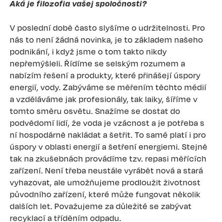
Aká je filozofia vašej spoločnosti?
V poslední době často slyšíme o udržitelnosti. Pro
nás to není žádná novinka, je to základem našeho
podnikání, i když jsme o tom takto nikdy
nepřemýšleli. Řídíme se selským rozumem a
nabízím řešení a produkty, které přinášejí úspory
energií, vody. Zabýváme se měřením těchto médií
a vzděláváme jak profesionály, tak laiky, šíříme v
tomto směru osvětu. Snažíme se dostat do
podvědomí lidí, že voda je vzácnost a je potřeba s
ní hospodárně nakládat a šetřit. To samé platí i pro
úspory v oblasti energií a šetření energiemi. Stejně
tak na zkušebnách provádíme tzv. repasi měřících
zařízení. Není třeba neustále vyrábět nová a stará
vyhazovat, ale umožňujeme prodloužit životnost
původního zařízení, které může fungovat několik
dalších let. Považujeme za důležité se zabývat
recyklací a tříděním odpadu.