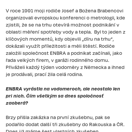
V roce 1991 moji rodiče Josef a Božena Brabencovi
organizovali evropskou konferenci o metrologii, kde
zjistili, že se na trhu otevírá možnost podnikání v
oblasti měření spotřeby vody a tepla. Byl to jeden z
klíčových momentů, kdy objevili „díru na trhu“,
dokázali využít příležitosti a měli štěstí. Rodiče
založili společnost ENBRA a podnikat začínali, jako
řada velkých firem, v garáži rodinného domu.
Přiváželi každý týden vodoměry z Německa a ihned
je prodávali, prací žila celá rodina.
ENBRA vyrástla na vodomeroch, ale neostalo len
pri nich. Čím všetkým sa dnes spoločnosť
zaoberá?
Brzy přišla zakázka na první zkušebnu, pak se
podařilo dodat další tři zkušebny do Rakouska a ČR.
Dnes již máme šest vlastních zkušeben,