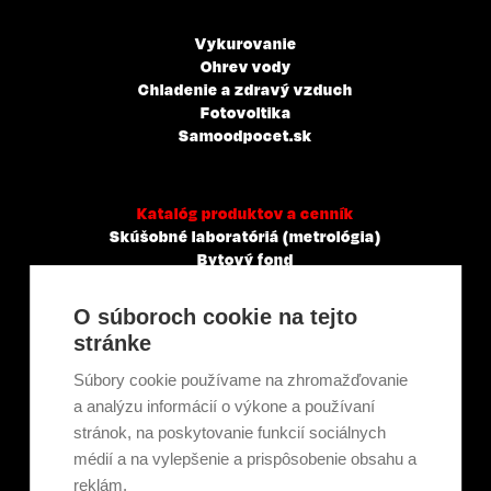
Vykurovanie
Ohrev vody
Chladenie a zdravý vzduch
Fotovoltika
Samoodpocet.sk
Katalóg produktov a cenník
Skúšobné laboratóriá (metrológia)
Bytový fond
Veľkoobchody, servisné a montážne spoločnosti
Mestá a obce
O súboroch cookie na tejto
Tepelné elektrárne a priemysel
stránke
Projektanti
Developeri
Súbory cookie používame na zhromažďovanie
Školenie a technické poradenstvo
a analýzu informácií o výkone a používaní
stránok, na poskytovanie funkcií sociálnych
médií a na vylepšenie a prispôsobenie obsahu a
Kariéra
reklám.